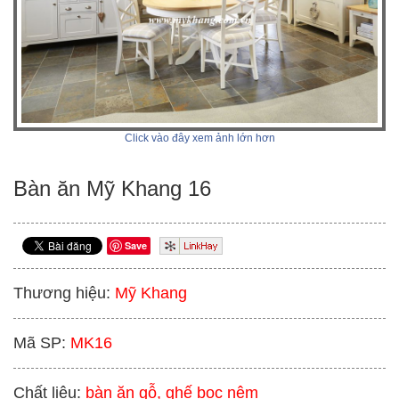
Click vào đây xem ảnh lớn hơn
Bàn ăn Mỹ Khang 16
Save
Thương hiệu:
Mỹ Khang
Mã SP:
MK16
Chất liệu:
bàn ăn gỗ, ghế bọc nệm