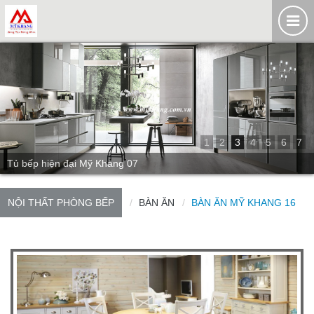
1
2
3
4
5
6
7
Tủ bếp hiện đại Mỹ Khang 07
NỘI THẤT PHÒNG BẾP
BÀN ĂN
BÀN ĂN MỸ KHANG 16