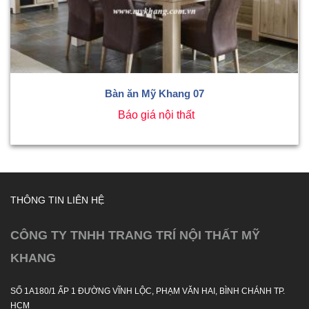
Bàn ăn Mỹ Khang 07
Báo giá nội thất
THÔNG TIN LIÊN HỆ
CÔNG TY TNHH TRANG TRÍ NỘI THẤT MỸ
KHANG
SỐ 1A180/1 ẤP 1 ĐƯỜNG VĨNH LỘC, PHẠM VĂN HAI, BÌNH CHÁNH TP.
HCM