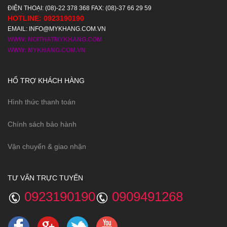
ĐIỆN THOẠI: (08)-22 378 368 FAX: (08)-37 66 29 59
HOTLINE: 0923190190
EMAIL: INFO@MYKHANG.COM.VN
WWW: NOITHATMYKHANG.COM
WWW: MYKHANG.COM.VN
HỔ TRỢ KHÁCH HÀNG
Hình thức thanh toán
Chính sách bảo hành
Vận chuyển & giao nhận
TƯ VẤN TRỰC TUYẾN
0923190190
0909491268