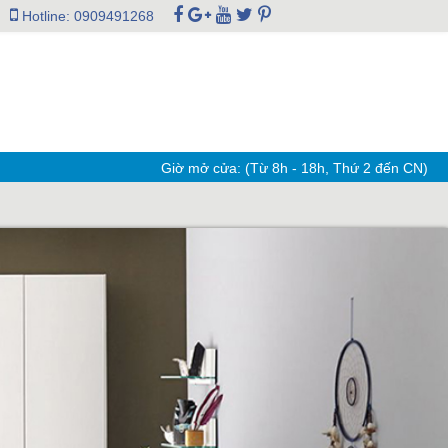
Hotline: 0909491268
Giờ mở cửa: (Từ 8h - 18h, Thứ 2 đến CN)