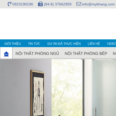
0923190190
(84-8) 37662959
info@mykhang.com.
GIỚI THIỆU
TIN TỨC
DỰ ÁN ĐÃ THỰC HIỆN
LIÊN HỆ
VIDE
NỘI THẤT PHÒNG NGỦ
NỘI THẤT PHÒNG BẾP
N