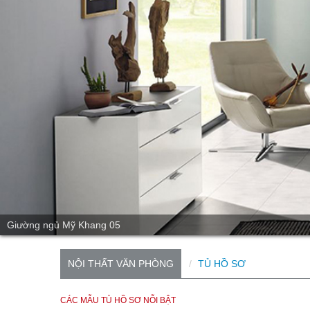
Giường ngủ Mỹ Khang 05
NỘI THẤT VĂN PHÒNG
TỦ HỒ SƠ
CÁC MẪU TỦ HỒ SƠ NỖI BẬT