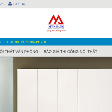
vn
Liên Hệ
O
HOTLINE 24/7: 0909491268
ỘI THẤT VĂN PHÒNG
BÁO GIÁ THI CÔNG NỘI THẤT