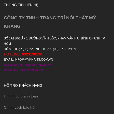
THÔNG TIN LIÊN HỆ
CÔNG TY TNHH TRANG TRÍ NỘI THẤT MỸ
KHANG
SỐ 1A180/1 ẤP 1 ĐƯỜNG VĨNH LỘC, PHẠM VĂN HAI, BÌNH CHÁNH TP.
HCM
ĐIỆN THOẠI: (08)-22 378 368 FAX: (08)-37 66 29 59
HOTLINE: 0923190190
EMAIL: INFO@MYKHANG.COM.VN
WWW: NOITHATMYKHANG.COM
WWW: MYKHANG.COM.VN
HỔ TRỢ KHÁCH HÀNG
Hình thức thanh toán
Chính sách bảo hành