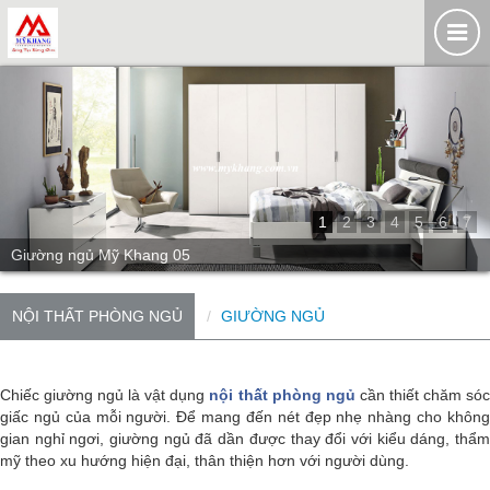
1
2
3
4
5
6
7
Giường ngủ Mỹ Khang 05
NỘI THẤT PHÒNG NGỦ
GIƯỜNG NGỦ
Chiếc giường ngủ là vật dụng
nội thất phòng ngủ
cần thiết chăm só
giấc ngủ của mỗi người. Để mang đến nét đẹp nhẹ nhàng cho không
gian nghỉ ngơi, giường ngủ đã dần được thay đổi với kiểu dáng, thẩm
mỹ theo xu hướng hiện đại, thân thiện hơn với người dùng.