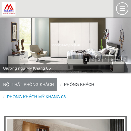
1
2
3
4
5
6
7
Giường ngủ Mỹ Khang 05
NỘI THẤT PHÒNG KHÁCH
PHÒNG KHÁCH
PHÒNG KHÁCH MỸ KHANG 03