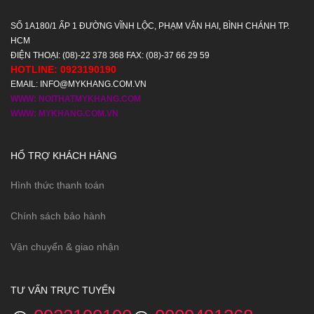
SỐ 1A180/1 ẤP 1 ĐƯỜNG VĨNH LỘC, PHẠM VĂN HAI, BÌNH CHÁNH TP.
HCM
ĐIỆN THOẠI: (08)-22 378 368 FAX: (08)-37 66 29 59
HOTLINE: 0923190190
EMAIL: INFO@MYKHANG.COM.VN
WWW: NOITHATMYKHANG.COM
WWW: MYKHANG.COM.VN
HỔ TRỢ KHÁCH HÀNG
Hình thức thanh toán
Chính sách bảo hành
Vận chuyển & giao nhận
TƯ VẤN TRỰC TUYẾN