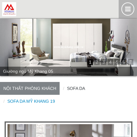
1
2
3
4
5
6
7
Giường ngủ Mỹ Khang 05
NỘI THẤT PHÒNG KHÁCH
SOFA DA
SOFA DA MỸ KHANG 19