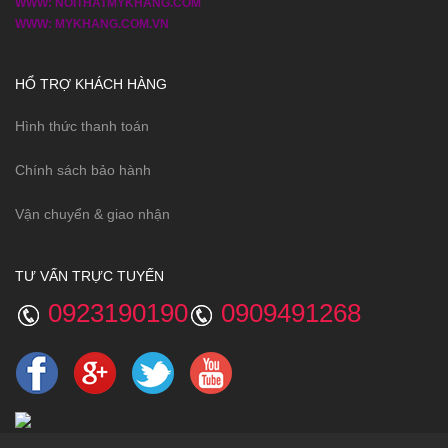
WWW: NOITHATMYKHANG.COM
WWW: MYKHANG.COM.VN
HỔ TRỢ KHÁCH HÀNG
Hình thức thanh toán
Chính sách bảo hành
Vận chuyển & giao nhận
TƯ VẤN TRỰC TUYẾN
0923190190
0909491268