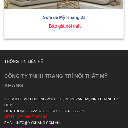
Sofa da Mỹ Khang 31
Báo giá nội thất
THÔNG TIN LIÊN HỆ
CÔNG TY TNHH TRANG TRÍ NỘI THẤT MỸ
KHANG
SỐ 1A180/1 ẤP 1 ĐƯỜNG VĨNH LỘC, PHẠM VĂN HAI, BÌNH CHÁNH TP.
HCM
ĐIỆN THOẠI: (08)-22 378 368 FAX: (08)-37 66 29 59
HOTLINE: 0923190190
EMAIL: INFO@MYKHANG.COM.VN