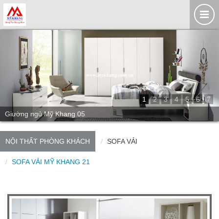
1
2
3
4
5
6
7
Giường ngủ Mỹ Khang 05
NỘI THẤT PHÒNG KHÁCH
SOFA VẢI
SOFA VẢI MỸ KHANG 21