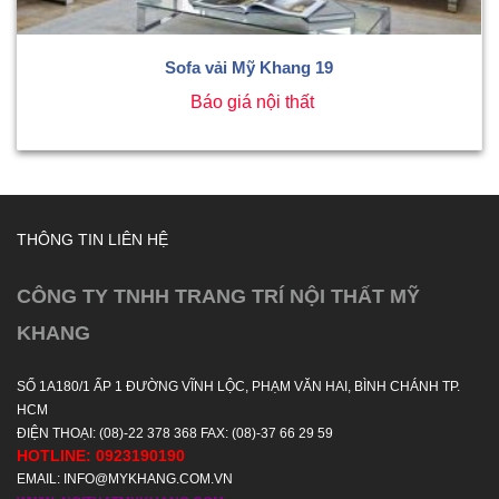
Sofa vải Mỹ Khang 19
Báo giá nội thất
THÔNG TIN LIÊN HỆ
CÔNG TY TNHH TRANG TRÍ NỘI THẤT MỸ
KHANG
SỐ 1A180/1 ẤP 1 ĐƯỜNG VĨNH LỘC, PHẠM VĂN HAI, BÌNH CHÁNH TP.
HCM
ĐIỆN THOẠI: (08)-22 378 368 FAX: (08)-37 66 29 59
HOTLINE: 0923190190
EMAIL: INFO@MYKHANG.COM.VN