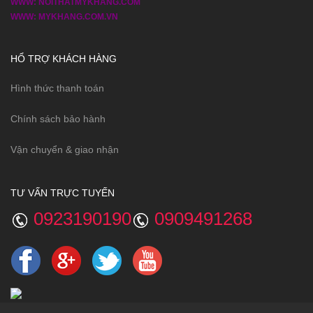
WWW: NOITHATMYKHANG.COM
WWW: MYKHANG.COM.VN
HỔ TRỢ KHÁCH HÀNG
Hình thức thanh toán
Chính sách bảo hành
Vận chuyển & giao nhận
TƯ VẤN TRỰC TUYẾN
0923190190
0909491268