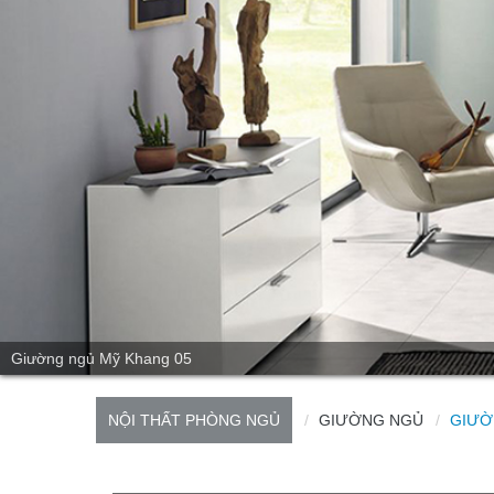
Giường ngủ Mỹ Khang 05
NỘI THẤT PHÒNG NGỦ
GIƯỜNG NGỦ
GIƯỜ