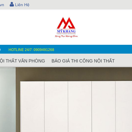
vn
Liên Hệ
O
HOTLINE 24/7: 0909491268
ỘI THẤT VĂN PHÒNG
BÁO GIÁ THI CÔNG NỘI THẤT