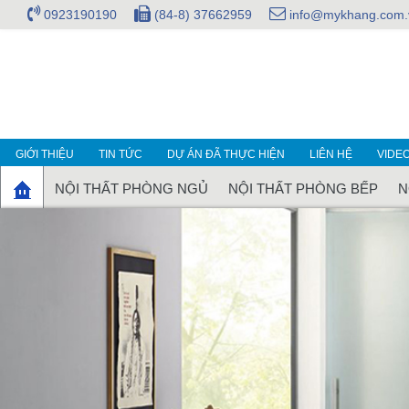
0923190190
(84-8) 37662959
info@mykhang.com.
GIỚI THIỆU
TIN TỨC
DỰ ÁN ĐÃ THỰC HIỆN
LIÊN HỆ
VIDE
NỘI THẤT PHÒNG NGỦ
NỘI THẤT PHÒNG BẾP
N