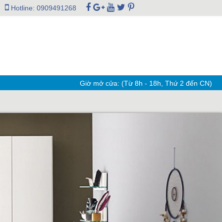
Hotline: 0909491268
Giờ mở cửa: (Từ 8h - 18h, Thứ 2 đến CN)