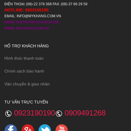
ĐIỆN THOẠI: (08)-22 378 368 FAX: (08)-37 66 29 59
HOTLINE: 0923190190
EMAIL: INFO@MYKHANG.COM.VN
WWW: NOITHATMYKHANG.COM
WWW: MYKHANG.COM.VN
HỔ TRỢ KHÁCH HÀNG
Hình thức thanh toán
Chính sách bảo hành
Vận chuyển & giao nhận
TƯ VẤN TRỰC TUYẾN
0923190190
0909491268