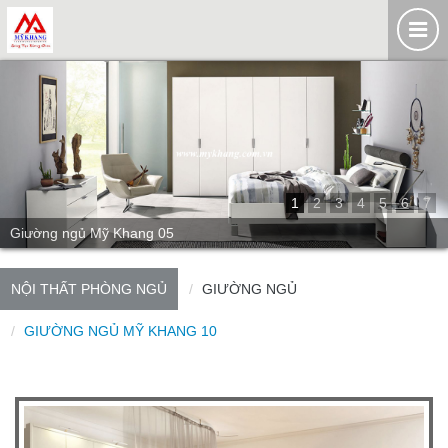
1
2
3
4
5
6
7
Giường ngủ Mỹ Khang 05
NỘI THẤT PHÒNG NGỦ
GIƯỜNG NGỦ
GIƯỜNG NGỦ MỸ KHANG 10