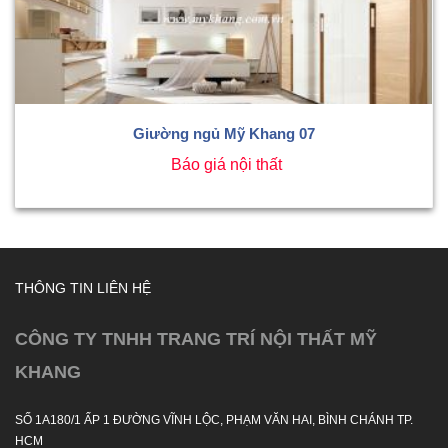
Giường ngủ Mỹ Khang 07
Báo giá nội thất
THÔNG TIN LIÊN HỆ
CÔNG TY TNHH TRANG TRÍ NỘI THẤT MỸ
KHANG
SỐ 1A180/1 ẤP 1 ĐƯỜNG VĨNH LỘC, PHẠM VĂN HAI, BÌNH CHÁNH TP.
HCM