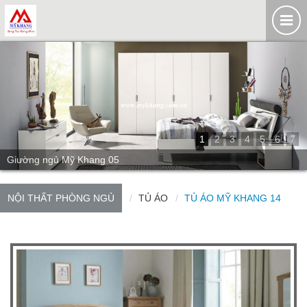
1
2
3
4
5
6
7
Giường ngủ Mỹ Khang 05
NỘI THẤT PHÒNG NGỦ
TỦ ÁO
TỦ ÁO MỸ KHANG 14