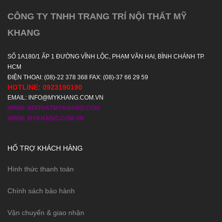
CÔNG TY TNHH TRANG TRÍ NỘI THẤT MỸ
KHANG
SỐ 1A180/1 ẤP 1 ĐƯỜNG VĨNH LỘC, PHẠM VĂN HAI, BÌNH CHÁNH TP.
HCM
ĐIỆN THOẠI: (08)-22 378 368 FAX: (08)-37 66 29 59
HOTLINE: 0923190190
EMAIL: INFO@MYKHANG.COM.VN
WWW: NOITHATMYKHANG.COM
WWW: MYKHANG.COM.VN
HỔ TRỢ KHÁCH HÀNG
Hình thức thanh toán
Chính sách bảo hành
Vận chuyển & giao nhận