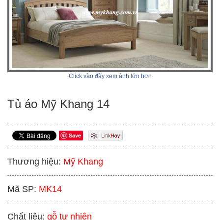
Click vào đây xem ảnh lớn hơn
Tủ áo Mỹ Khang 14
Save
Thương hiệu:
Mỹ Khang
Mã SP:
MK14
Chất liệu:
gỗ tự nhiên