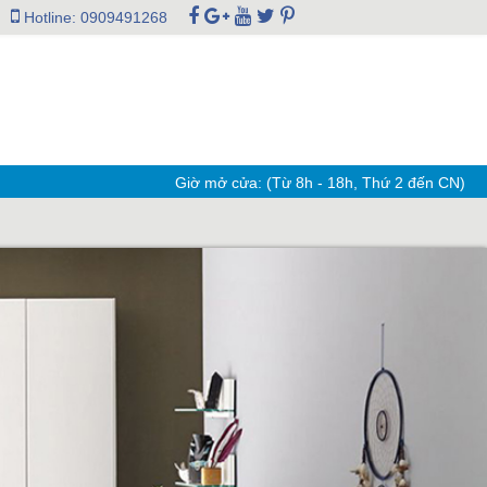
Hotline: 0909491268
Giờ mở cửa: (Từ 8h - 18h, Thứ 2 đến CN)