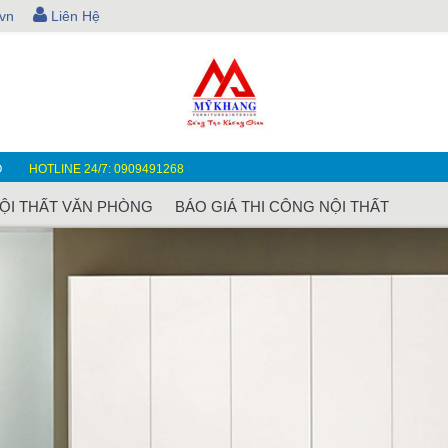
vn
Liên Hệ
O
HOTLINE 24/7: 0909491268
ỘI THẤT VĂN PHÒNG
BÁO GIÁ THI CÔNG NỘI THẤT