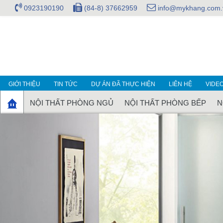
0923190190
(84-8) 37662959
info@mykhang.com.
GIỚI THIỆU
TIN TỨC
DỰ ÁN ĐÃ THỰC HIỆN
LIÊN HỆ
VIDE
NỘI THẤT PHÒNG NGỦ
NỘI THẤT PHÒNG BẾP
N