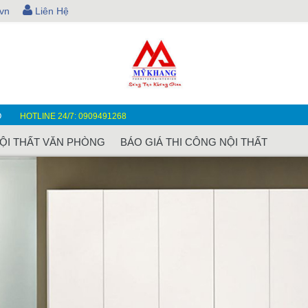
vn
Liên Hệ
O
HOTLINE 24/7: 0909491268
ỘI THẤT VĂN PHÒNG
BÁO GIÁ THI CÔNG NỘI THẤT