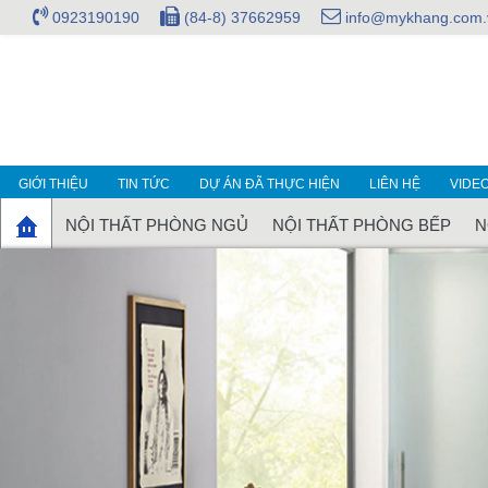
0923190190
(84-8) 37662959
info@mykhang.com.
GIỚI THIỆU
TIN TỨC
DỰ ÁN ĐÃ THỰC HIỆN
LIÊN HỆ
VIDE
NỘI THẤT PHÒNG NGỦ
NỘI THẤT PHÒNG BẾP
N