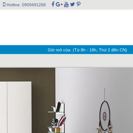
Hotline: 0909491268
Giờ mở cửa: (Từ 8h - 18h, Thứ 2 đến CN)