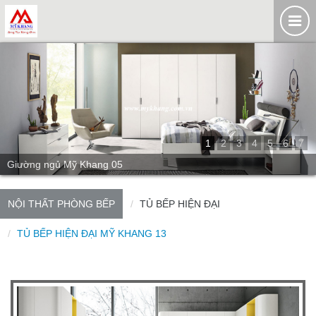
1
2
3
4
5
6
7
Giường ngủ Mỹ Khang 05
NỘI THẤT PHÒNG BẾP
TỦ BẾP HIỆN ĐẠI
TỦ BẾP HIỆN ĐẠI MỸ KHANG 13