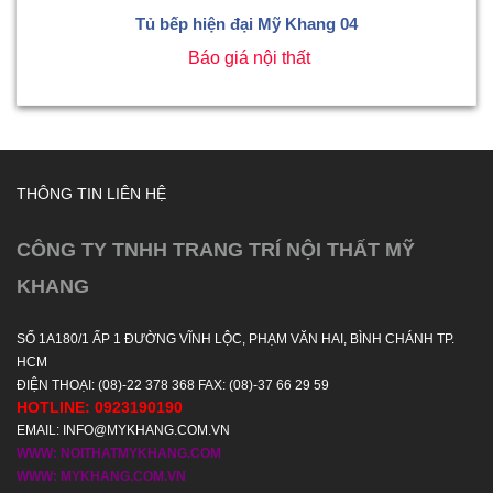
Tủ bếp hiện đại Mỹ Khang 04
Báo giá nội thất
THÔNG TIN LIÊN HỆ
CÔNG TY TNHH TRANG TRÍ NỘI THẤT MỸ
KHANG
SỐ 1A180/1 ẤP 1 ĐƯỜNG VĨNH LỘC, PHẠM VĂN HAI, BÌNH CHÁNH TP.
HCM
ĐIỆN THOẠI: (08)-22 378 368 FAX: (08)-37 66 29 59
HOTLINE: 0923190190
EMAIL: INFO@MYKHANG.COM.VN
WWW: NOITHATMYKHANG.COM
WWW: MYKHANG.COM.VN